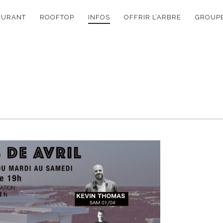
ON
AURANT
ROOFTOP
INFOS
OFFRIR L’ARBRE
GROUPE
E