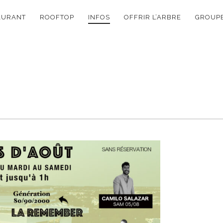
ON
AURANT
ROOFTOP
INFOS
OFFRIR L’ARBRE
GROUPE
E