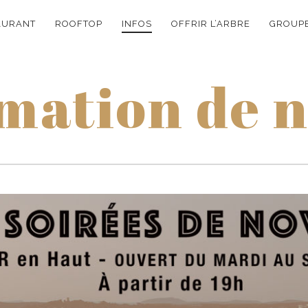
ON
AURANT
ROOFTOP
INFOS
OFFRIR L’ARBRE
GROUPE
E
mation de 