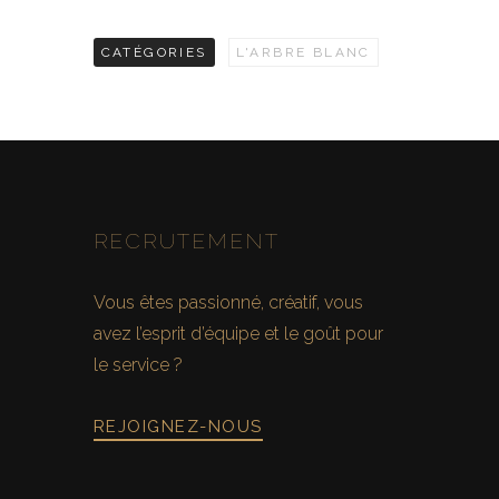
CATÉGORIES
L'ARBRE BLANC
RECRUTEMENT
Vous êtes passionné, créatif, vous
avez l’esprit d’équipe et le goût pour
le service ?
REJOIGNEZ-NOUS